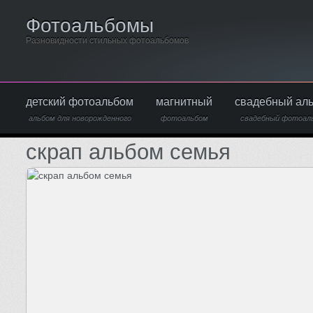
Фотоальбомы
Разновидности стильных фотоальбомов
детский фотоальбом
магнитный
свадебный ал
альбом для новорожденного
фотоальбом
свадебный фотоал
скрап альбом семья