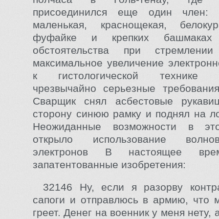
присоединился еще один член:
маленькая, краснощекая, белок
фуфайке и крепких башмаках 
обстоятельства при стремлении
максимальное увеличение электронн
к гистологической технике п
чрезвычайно серьезные требования
Сварщик снял асбестовые рукави
сторону синюю рамку и поднял на л
Неожиданные возможности в эт
открыло использование волно
электронов В настоящее в
запатентованные изобретения:
32146 Ну, если я разорву контр
сапоги и отправлюсь в армию, что 
греет. Денег на военник у меня нету, 