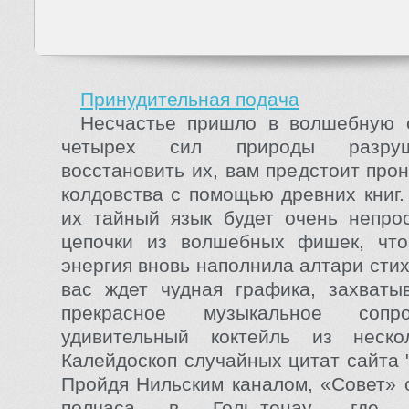
Принудительная подача
Несчастье пришло в волшебную с
четырех сил природы разру
восстановить их, вам предстоит про
колдовства с помощью древних книг
их тайный язык будет очень непро
цепочки из волшебных фишек, что
энергия вновь наполнила алтари стих
вас ждет чудная графика, захваты
прекрасное музыкальное сопр
удивительный коктейль из неско
Калейдоскоп случайных цитат сайта 
Пройдя Нильским каналом, «Совет» 
полчаса в Голь-тенау, где 